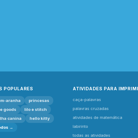
S POPULARES
ATIVIDADES PARA IMPRIM
caça-palavras
m-aranha
princesas
palavras cruzadas
ie goods
lilo e stitch
atividades de matemática
lha canina
hello kitty
labirinto
odos →
todas as atividades