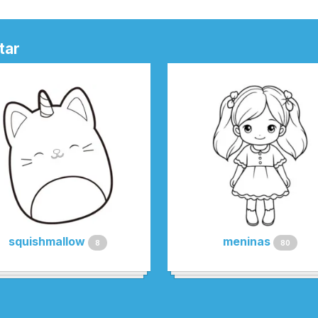
tar
squishmallow
meninas
8
80