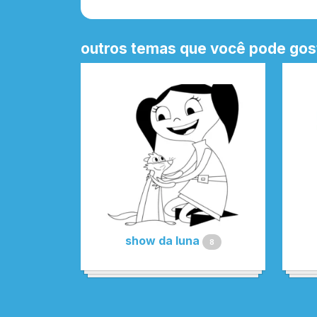
outros temas que você pode gos
show da luna
8