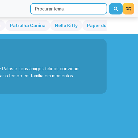
h
Patrulha Canina
Hello Kitty
Paper duck
Sonic
 Patas e seus amigos felinos convidam
rmar o tempo em família em momentos