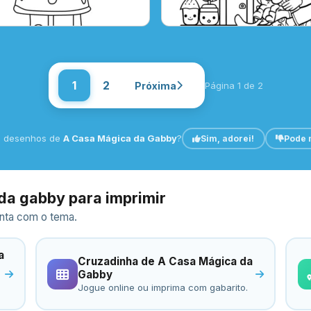
1
2
Próxima
Página 1 de 2
s desenhos de
A Casa Mágica da Gabby
?
Sim, adorei!
Pode 
da gabby para imprimir
ronta com o tema.
a
Cruzadinha de A Casa Mágica da
Gabby
Jogue online ou imprima com gabarito.