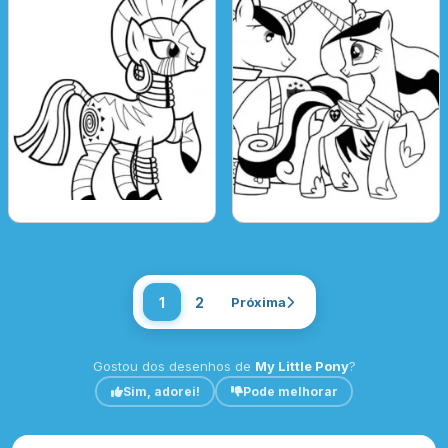
1
2
Próxima
Gostou dos desenhos de
My Little Pony
?
Sim, adorei!
Pode melhorar