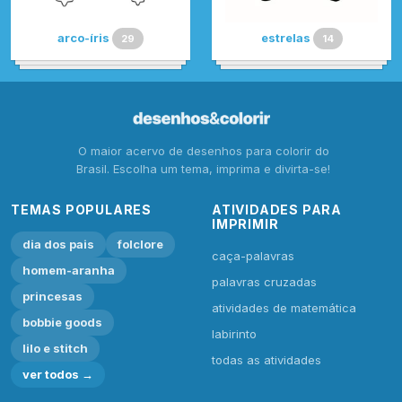
arco-íris
estrelas
29
14
O maior acervo de desenhos para colorir do
Brasil. Escolha um tema, imprima e divirta-se!
TEMAS POPULARES
ATIVIDADES PARA
IMPRIMIR
dia dos pais
folclore
caça-palavras
homem-aranha
palavras cruzadas
princesas
atividades de matemática
bobbie goods
labirinto
lilo e stitch
todas as atividades
ver todos →