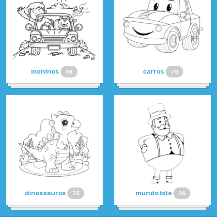
meninos
carros
36
70
dinossauros
mundo bita
75
26