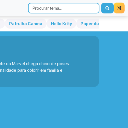
h
Patrulha Canina
Hello Kitty
Paper duck
Sonic
rente da Marvel chega cheio de poses
alidade para colorir em família e