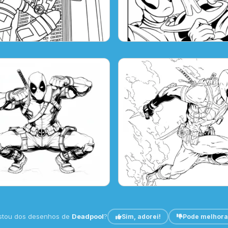
stou dos desenhos de
Deadpool
?
Sim, adorei!
Pode melhora