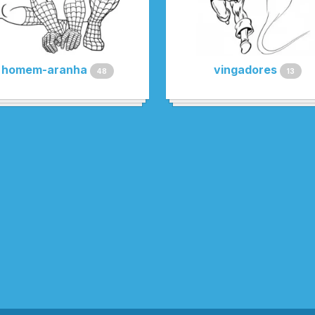
homem-aranha
vingadores
48
13