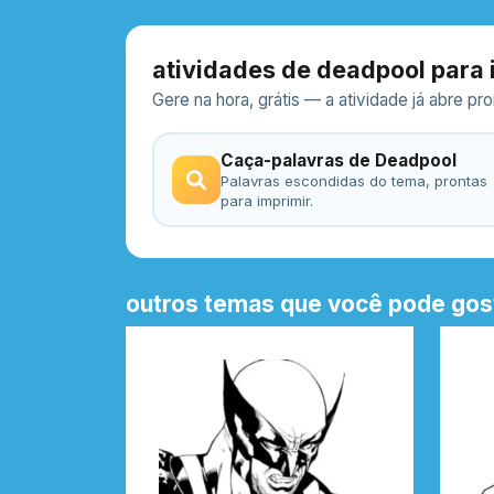
atividades de deadpool para 
Gere na hora, grátis — a atividade já abre p
Caça-palavras de Deadpool
Palavras escondidas do tema, prontas
para imprimir.
outros temas que você pode gos