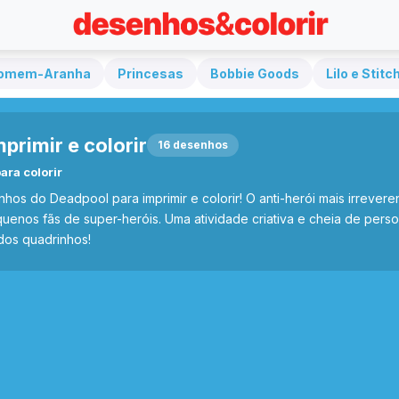
omem-Aranha
Princesas
Bobbie Goods
Lilo e Stitc
primir e colorir
16 desenhos
ra colorir
enhos do Deadpool para imprimir e colorir! O anti-herói mais irreve
enos fãs de super-heróis. Uma atividade criativa e cheia de person
dos quadrinhos!