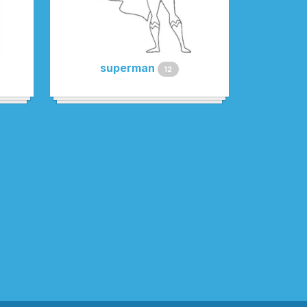
superman
12