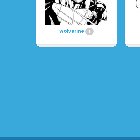
wolverine
5