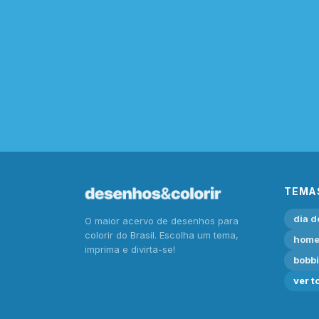
TEMA
dia d
O maior acervo de desenhos para
colorir do Brasil. Escolha um tema,
home
imprima e divirta-se!
bobb
ver t