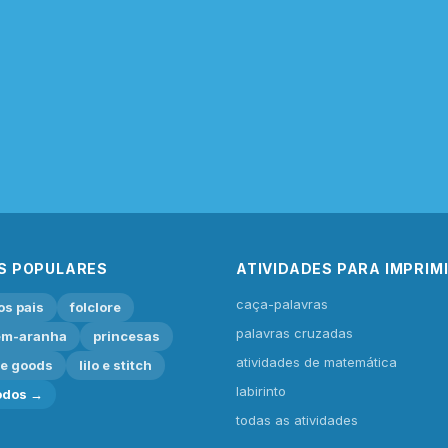
S POPULARES
ATIVIDADES PARA IMPRIM
caça-palavras
os pais
folclore
palavras cruzadas
m-aranha
princesas
atividades de matemática
ie goods
lilo e stitch
labirinto
odos →
todas as atividades