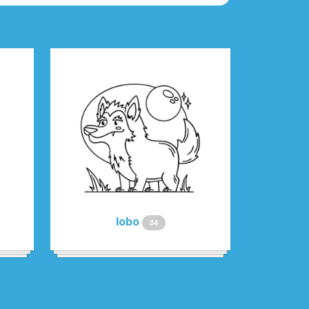
lobo
34