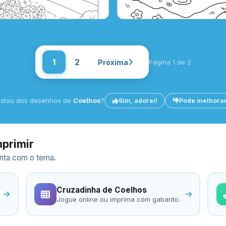
1
2
Próxima
Página 1 de 2
stou dos desenhos de
Coelhos
?
Sim, adorei!
Pode melhora
mprimir
ronta com o tema.
Cruzadinha de Coelhos
Jogue online ou imprima com gabarito.