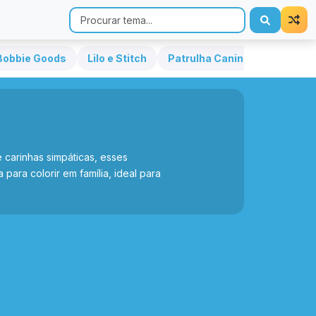
Bobbie Goods
Lilo e Stitch
Patrulha Canina
Hello Kit
 carinhas simpáticas, esses
para colorir em família, ideal para