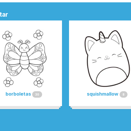
tar
borboletas
squishmallow
30
8