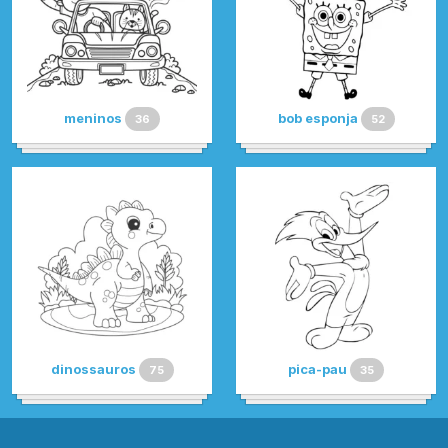
meninos
bob esponja
36
52
dinossauros
pica-pau
75
35