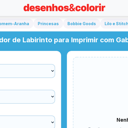
omem-Aranha
Princesas
Bobbie Goods
Lilo e Stitc
dor de Labirinto para Imprimir com Gab
Nenh