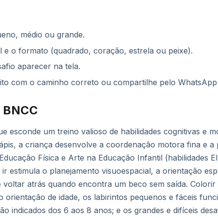
ueno, médio ou grande.
ual e o formato (quadrado, coração, estrela ou peixe).
safio aparecer na tela.
rito com o caminho correto ou compartilhe pelo WhatsApp
e BNCC
que esconde um treino valioso de habilidades cognitivas e 
ápis, a criança desenvolve a coordenação motora fina e a
 Educação Física e Arte na Educação Infantil (habilidades E
ir estimula o planejamento visuoespacial, a orientação espa
e voltar atrás quando encontra um beco sem saída. Colori
o orientação de idade, os labirintos pequenos e fáceis fun
ão indicados dos 6 aos 8 anos; e os grandes e difíceis desa