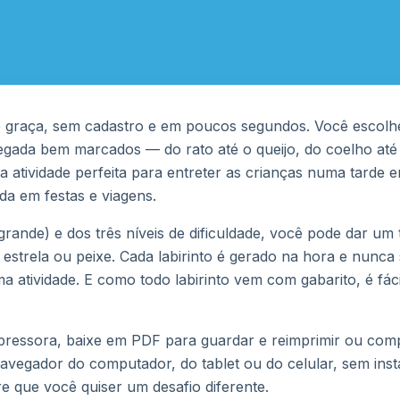
r de graça, sem cadastro e em poucos segundos. Você escolh
egada bem marcados — do rato até o queijo, do coelho até
É a atividade perfeita para entreter as crianças numa tard
ada em festas e viagens.
nde) e dos três níveis de dificuldade, você pode dar um t
 estrela ou peixe. Cada labirinto é gerado na hora e nunca
 atividade. E como todo labirinto vem com gabarito, é fáci
impressora, baixe em PDF para guardar e reimprimir ou co
avegador do computador, do tablet ou do celular, sem inst
 que você quiser um desafio diferente.