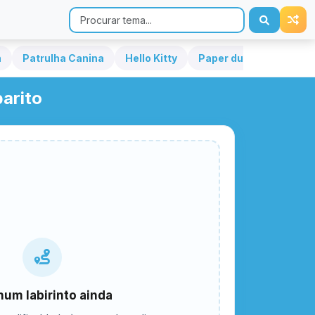
h
Patrulha Canina
Hello Kitty
Paper duck
Sonic
arito
um labirinto ainda