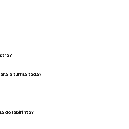
stro?
para a turma toda?
a do labirinto?