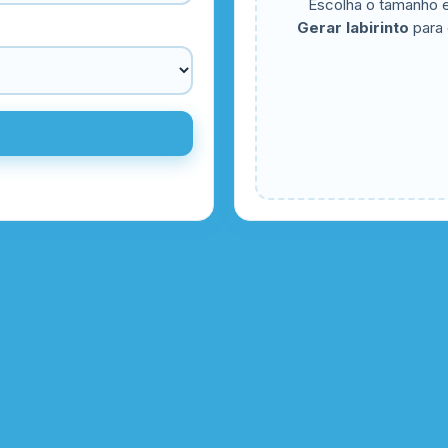
Escolha o tamanho e
Gerar labirinto
para c