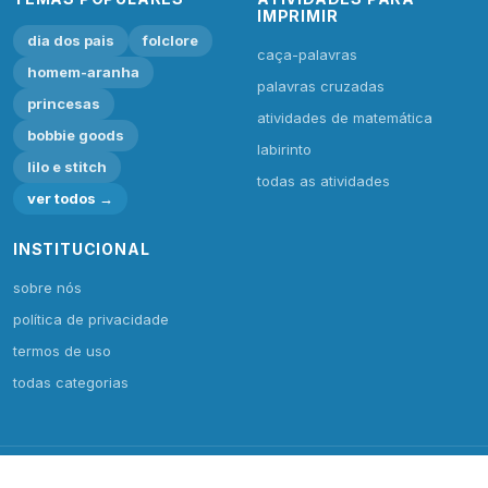
IMPRIMIR
dia dos pais
folclore
caça-palavras
homem-aranha
palavras cruzadas
princesas
atividades de matemática
bobbie goods
labirinto
lilo e stitch
todas as atividades
ver todos →
INSTITUCIONAL
sobre nós
política de privacidade
termos de uso
todas categorias
© 2026 Desenhos e Colorir. Todos os direitos reservados.