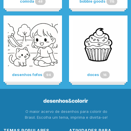
comida
bobbie goods
48
115
desenhos fofos
doces
94
16
O maior acervo de desenhos para colorir do
Brasil. Escolha um tema, imprima e divirta-se!
TEMAS POPULARES
ATIVIDADES PARA