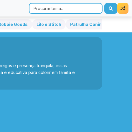
Bobbie Goods
Lilo e Stitch
Patrulha Canina
Hello Kit
eigos e presença tranquila, essas
a e educativa para colorir em família e