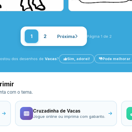
1
2
Próxima
Página 1 de 2
ostou dos desenhos de
Vacas
?
Sim, adorei!
Pode melhorar
rimir
ronta com o tema.
Cruzadinha de Vacas
Jogue online ou imprima com gabarito.