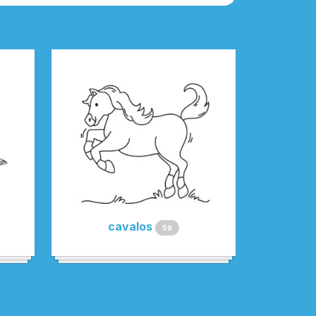
cavalos
59