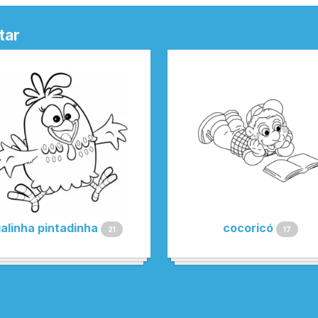
tar
alinha pintadinha
cocoricó
21
17