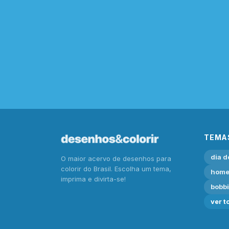
TEMA
dia d
O maior acervo de desenhos para
colorir do Brasil. Escolha um tema,
home
imprima e divirta-se!
bobb
ver t