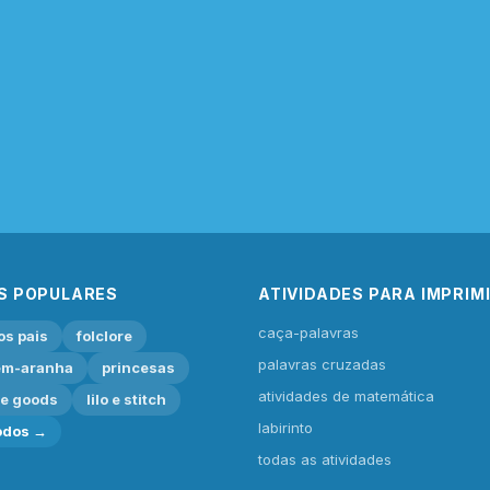
S POPULARES
ATIVIDADES PARA IMPRIM
caça-palavras
os pais
folclore
palavras cruzadas
m-aranha
princesas
atividades de matemática
ie goods
lilo e stitch
labirinto
odos →
todas as atividades