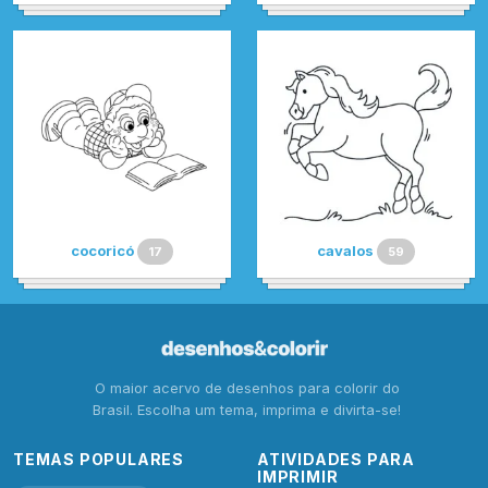
cocoricó
cavalos
17
59
O maior acervo de desenhos para colorir do
Brasil. Escolha um tema, imprima e divirta-se!
TEMAS POPULARES
ATIVIDADES PARA
IMPRIMIR