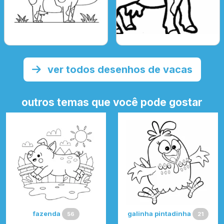
ver todos desenhos de vacas
outros temas que você pode gostar
fazenda
galinha pintadinha
56
21