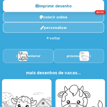
imprimir desenho
NOVO
colorir online
personalizar
voltar
anterior
próximo
mais desenhos de vacas...