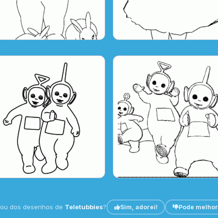
tou dos desenhos de
Teletubbies
?
Sim, adorei!
Pode melhor