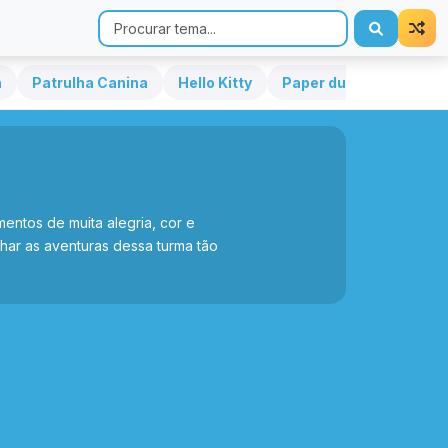
h
Patrulha Canina
Hello Kitty
Paper duck
Sonic
entos de muita alegria, cor e
har as aventuras dessa turma tão