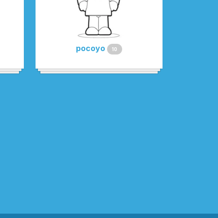
pocoyo
10