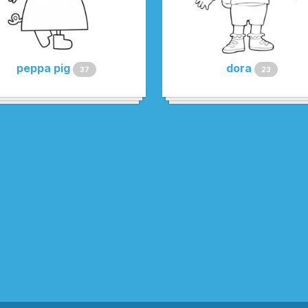
peppa pig
dora
37
23