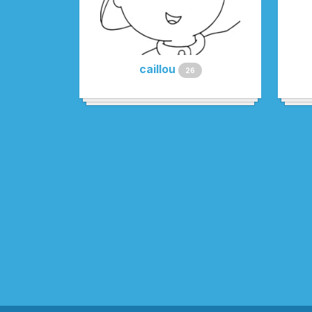
caillou
26