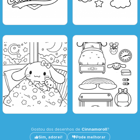
Gostou dos desenhos de
Cinnamoroll
?
Sim, adorei!
Pode melhorar