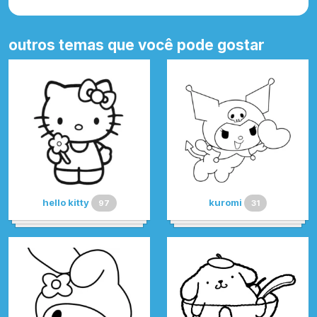
outros temas que você pode gostar
hello kitty
kuromi
97
31