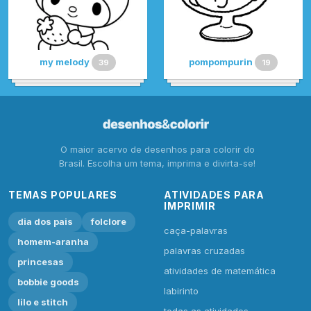
my melody
pompompurin
39
19
O maior acervo de desenhos para colorir do
Brasil. Escolha um tema, imprima e divirta-se!
TEMAS POPULARES
ATIVIDADES PARA
IMPRIMIR
dia dos pais
folclore
caça-palavras
homem-aranha
palavras cruzadas
princesas
atividades de matemática
bobbie goods
labirinto
lilo e stitch
todas as atividades