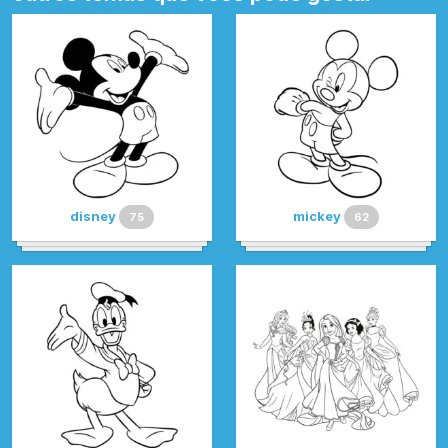
disney
mickey
75
62