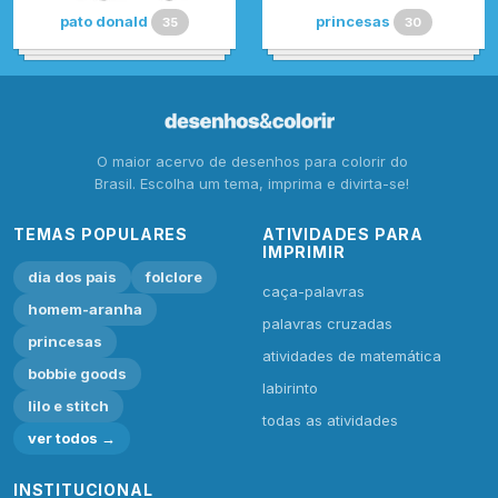
pato donald
princesas
35
30
O maior acervo de desenhos para colorir do
Brasil. Escolha um tema, imprima e divirta-se!
TEMAS POPULARES
ATIVIDADES PARA
IMPRIMIR
dia dos pais
folclore
caça-palavras
homem-aranha
palavras cruzadas
princesas
atividades de matemática
bobbie goods
labirinto
lilo e stitch
todas as atividades
ver todos →
INSTITUCIONAL