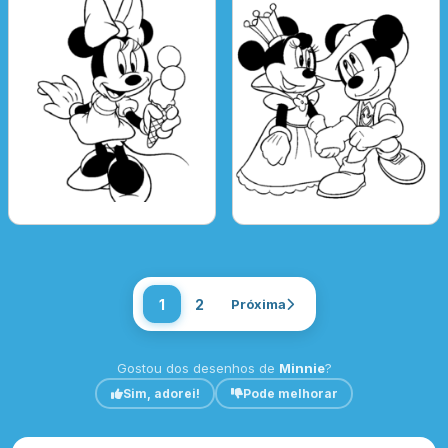
1
2
Próxima
Gostou dos desenhos de
Minnie
?
Sim, adorei!
Pode melhorar