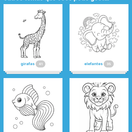
girafas
elefantes
41
35