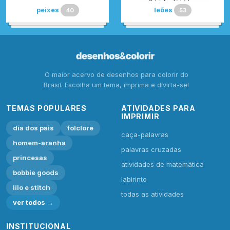
peixes
leões
40
53
O maior acervo de desenhos para colorir do
Brasil. Escolha um tema, imprima e divirta-se!
TEMAS POPULARES
ATIVIDADES PARA
IMPRIMIR
dia dos pais
folclore
caça-palavras
homem-aranha
palavras cruzadas
princesas
atividades de matemática
bobbie goods
labirinto
lilo e stitch
todas as atividades
ver todos →
INSTITUCIONAL