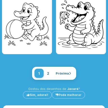
1
2
Próxima
Gostou dos desenhos de
Jacaré
?
Sim, adorei!
Pode melhorar