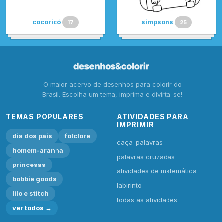
cocoricó
simpsons
17
25
O maior acervo de desenhos para colorir do
Brasil. Escolha um tema, imprima e divirta-se!
TEMAS POPULARES
ATIVIDADES PARA
IMPRIMIR
dia dos pais
folclore
caça-palavras
homem-aranha
palavras cruzadas
princesas
atividades de matemática
bobbie goods
labirinto
lilo e stitch
todas as atividades
ver todos →