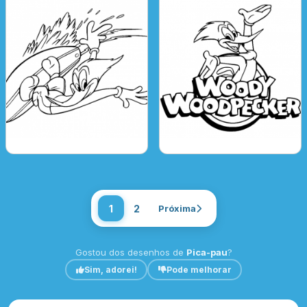
1
2
Próxima
Gostou dos desenhos de
Pica-pau
?
Sim, adorei!
Pode melhorar