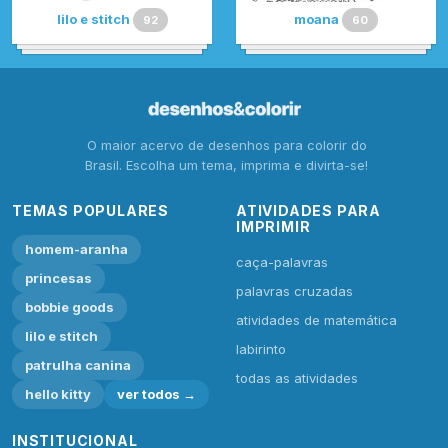
lilo e stitch
moana
92
60
O maior acervo de desenhos para colorir do
Brasil. Escolha um tema, imprima e divirta-se!
TEMAS POPULARES
ATIVIDADES PARA
IMPRIMIR
homem-aranha
caça-palavras
princesas
palavras cruzadas
bobbie goods
atividades de matemática
lilo e stitch
labirinto
patrulha canina
todas as atividades
hello kitty
ver todos →
INSTITUCIONAL