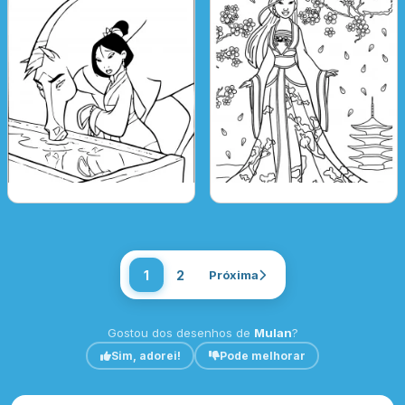
1
2
Próxima
Gostou dos desenhos de
Mulan
?
Sim, adorei!
Pode melhorar