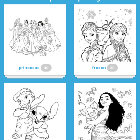
princesas
frozen
30
39