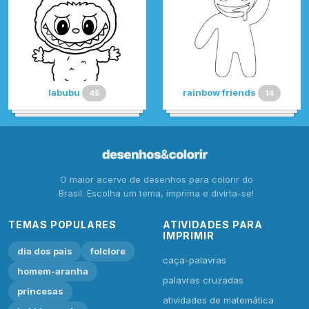
labubu
rainbow friends
45
14
O maior acervo de desenhos para colorir do
Brasil. Escolha um tema, imprima e divirta-se!
TEMAS POPULARES
ATIVIDADES PARA
IMPRIMIR
dia dos pais
folclore
caça-palavras
homem-aranha
palavras cruzadas
princesas
atividades de matemática