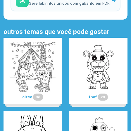
Gere labirintos únicos com gabarito em PDF.
outros temas que você pode gostar
circo
fnaf
38
28