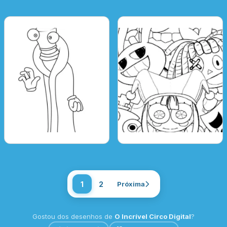
1
2
Próxima
Gostou dos desenhos de
O Incrível Circo Digital
?