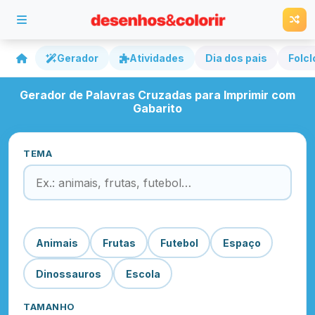
Gerador
Atividades
Dia dos pais
Folcl
Gerador de Palavras Cruzadas para Imprimir com
Gabarito
TEMA
Ex.: animais → GATO, CAO, PEIXE…
Animais
Frutas
Futebol
Espaço
Dinossauros
Escola
TAMANHO