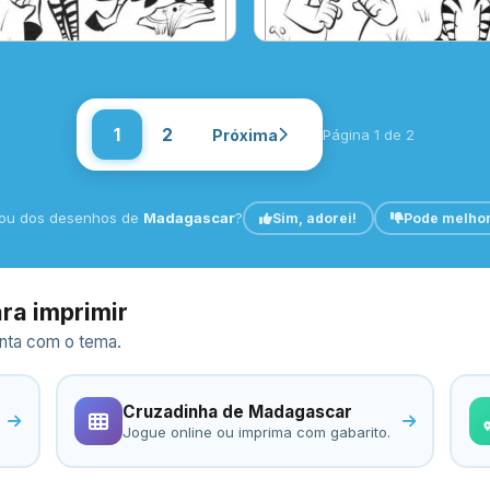
1
2
Próxima
Página 1 de 2
ou dos desenhos de
Madagascar
?
Sim, adorei!
Pode melho
ra imprimir
ronta com o tema.
Cruzadinha de Madagascar
Jogue online ou imprima com gabarito.