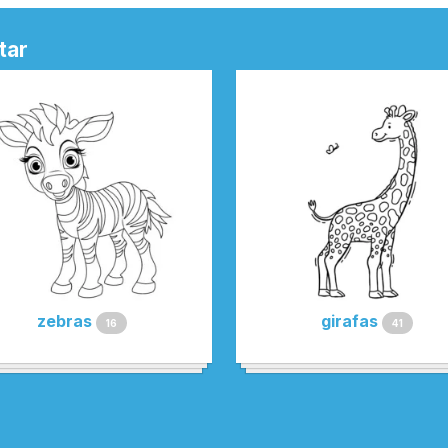
tar
zebras
girafas
16
41