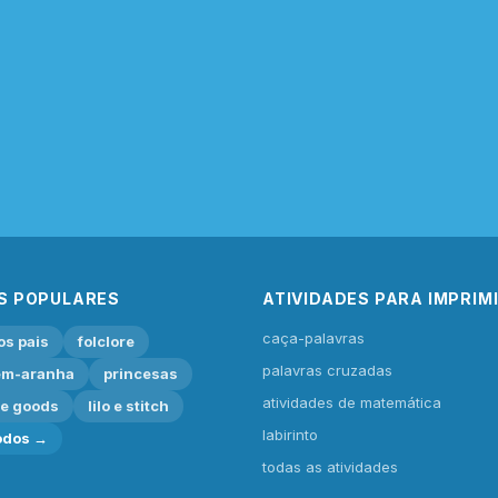
S POPULARES
ATIVIDADES PARA IMPRIM
caça-palavras
os pais
folclore
palavras cruzadas
m-aranha
princesas
atividades de matemática
ie goods
lilo e stitch
labirinto
odos →
todas as atividades