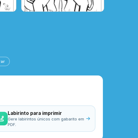
rar
Labirinto para imprimir
Gere labirintos únicos com gabarito em
PDF.