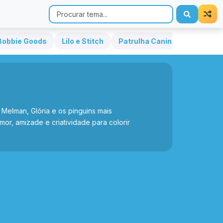
Bobbie Goods
Lilo e Stitch
Patrulha Canina
Hello Kit
Melman, Glória e os pinguins mais
r, amizade e criatividade para colorir