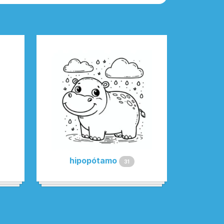
hipopótamo
31