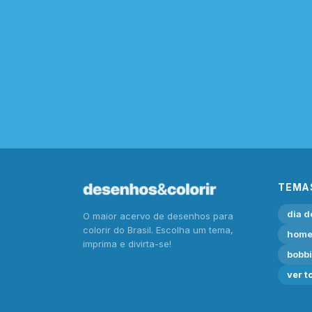
TEMA
dia d
O maior acervo de desenhos para
colorir do Brasil. Escolha um tema,
home
imprima e divirta-se!
bobb
ver t