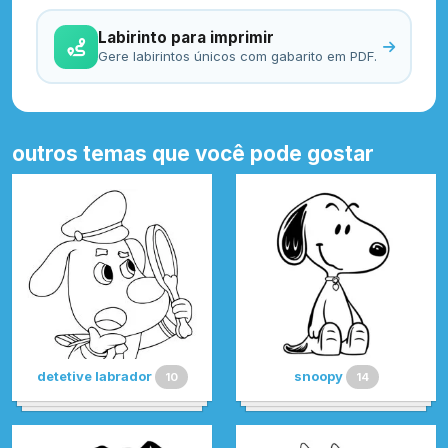
Labirinto para imprimir
Gere labirintos únicos com gabarito em PDF.
outros temas que você pode gostar
detetive labrador
snoopy
10
14