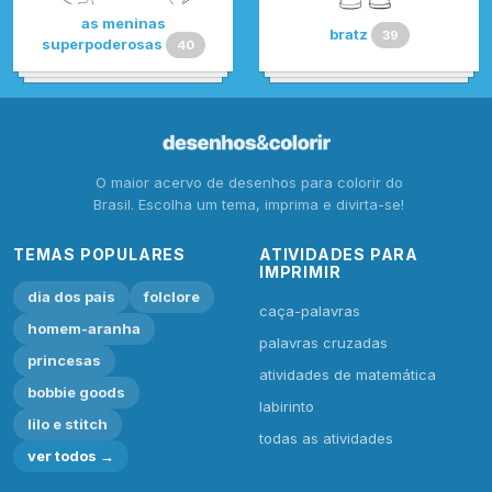
as meninas
bratz
39
superpoderosas
40
O maior acervo de desenhos para colorir do
Brasil. Escolha um tema, imprima e divirta-se!
TEMAS POPULARES
ATIVIDADES PARA
IMPRIMIR
dia dos pais
folclore
caça-palavras
homem-aranha
palavras cruzadas
princesas
atividades de matemática
bobbie goods
labirinto
lilo e stitch
todas as atividades
ver todos →