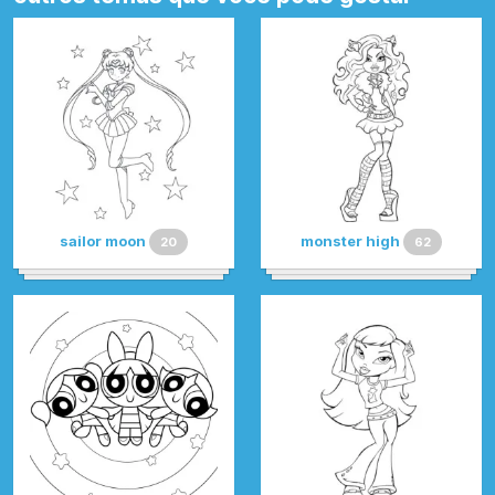
sailor moon
monster high
20
62