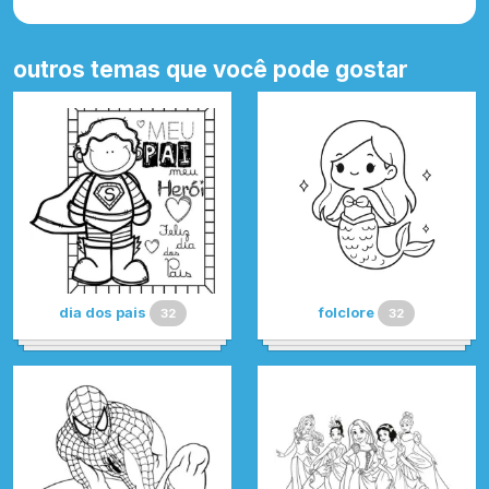
outros temas que você pode gostar
dia dos pais
folclore
32
32