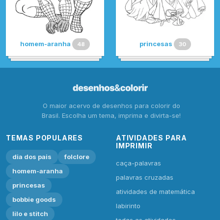
homem-aranha
princesas
48
30
O maior acervo de desenhos para colorir do
Brasil. Escolha um tema, imprima e divirta-se!
TEMAS POPULARES
ATIVIDADES PARA
IMPRIMIR
dia dos pais
folclore
caça-palavras
homem-aranha
palavras cruzadas
princesas
atividades de matemática
bobbie goods
labirinto
lilo e stitch
todas as atividades