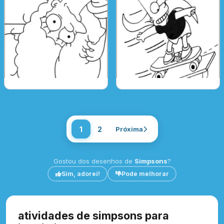
1
2
Próxima
Gostou dos desenhos de
Simpsons
?
Sim, adorei!
Pode melhorar
atividades de simpsons para