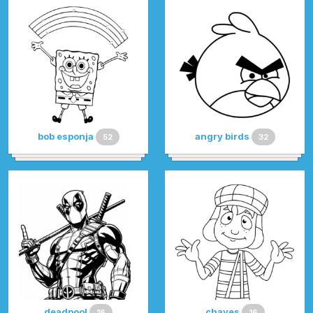
bob esponja
angry birds
52
32
deadpool
chaves
16
16