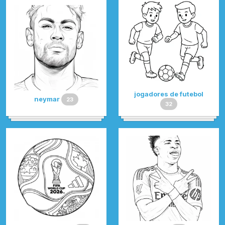
jogadores de futebol
neymar
23
32