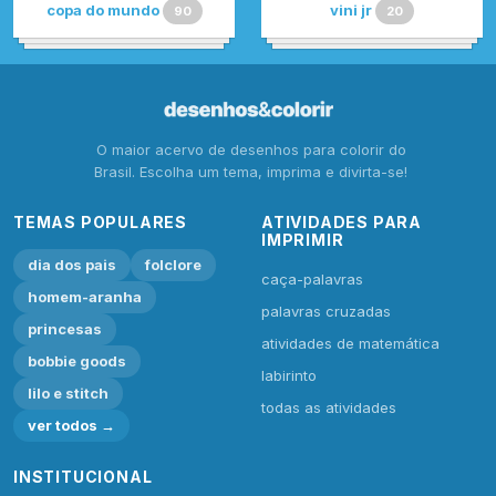
copa do mundo
vini jr
90
20
O maior acervo de desenhos para colorir do
Brasil. Escolha um tema, imprima e divirta-se!
TEMAS POPULARES
ATIVIDADES PARA
IMPRIMIR
dia dos pais
folclore
caça-palavras
homem-aranha
palavras cruzadas
princesas
atividades de matemática
bobbie goods
labirinto
lilo e stitch
todas as atividades
ver todos →
INSTITUCIONAL