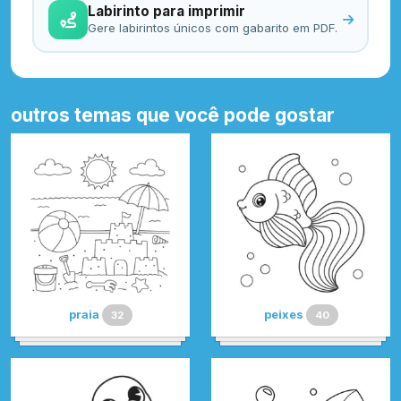
Labirinto para imprimir
Gere labirintos únicos com gabarito em PDF.
outros temas que você pode gostar
praia
peixes
32
40