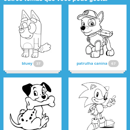
bluey
patrulha canina
37
67