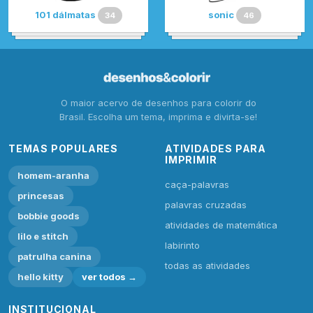
101 dálmatas
sonic
34
46
O maior acervo de desenhos para colorir do
Brasil. Escolha um tema, imprima e divirta-se!
TEMAS POPULARES
ATIVIDADES PARA
IMPRIMIR
homem-aranha
caça-palavras
princesas
palavras cruzadas
bobbie goods
atividades de matemática
lilo e stitch
labirinto
patrulha canina
todas as atividades
hello kitty
ver todos →
INSTITUCIONAL