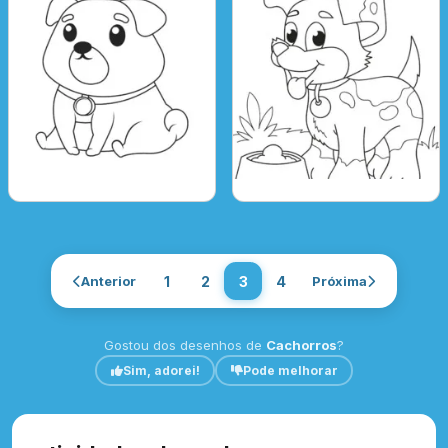
Anterior
1
2
3
4
Próxima
Gostou dos desenhos de
Cachorros
?
Sim, adorei!
Pode melhorar