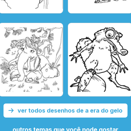
ver todos desenhos de a era do gelo
outros temas que você pode gostar