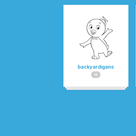
backyardigans
14