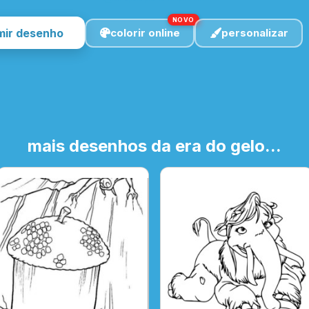
NOVO
mir desenho
colorir online
personalizar
mais desenhos da era do gelo...