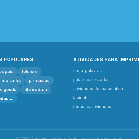
S POPULARES
ATIVIDADES PARA IMPRIM
caça-palavras
os pais
folclore
palavras cruzadas
m-aranha
princesas
atividades de matemática
ie goods
lilo e stitch
labirinto
odos →
todas as atividades
© 2026 Desenhos e Colorir. Todos os direitos reservados.