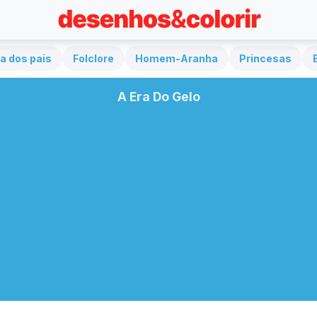
a dos pais
Folclore
Homem-Aranha
Princesas
A Era Do Gelo