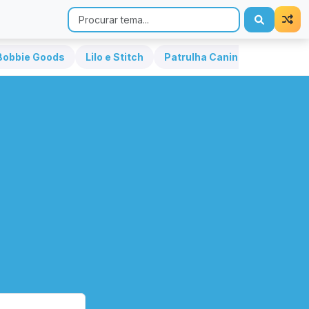
Bobbie Goods
Lilo e Stitch
Patrulha Canina
Hello Kit