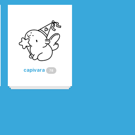
capivara
78