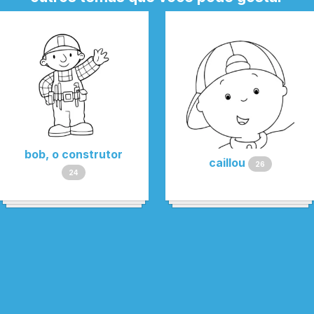
bob, o construtor
caillou
26
24