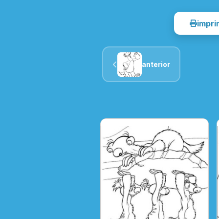
impri
anterior