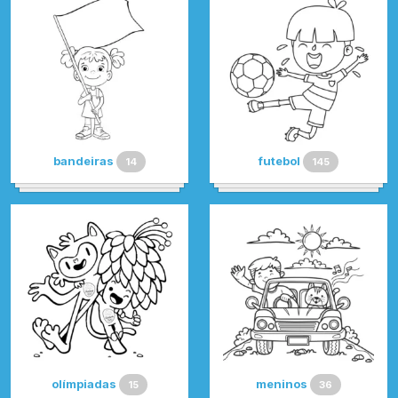
bandeiras
futebol
14
145
olímpiadas
meninos
15
36