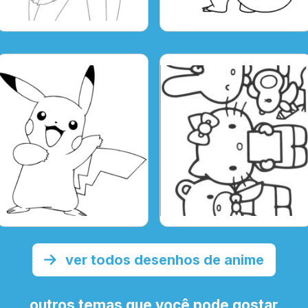
ver todos desenhos de anime
outros temas que você pode gostar