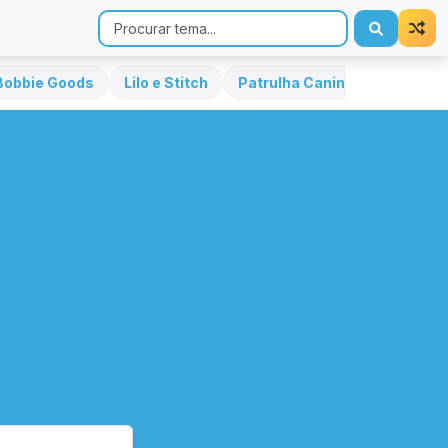
Bobbie Goods
Lilo e Stitch
Patrulha Canina
Hello Kit