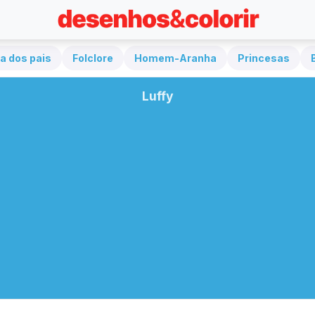
a dos pais
Folclore
Homem-Aranha
Princesas
Luffy