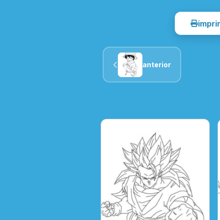
impri
anterior