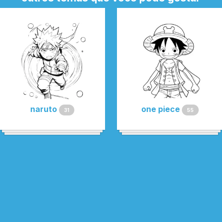
naruto
one piece
31
55