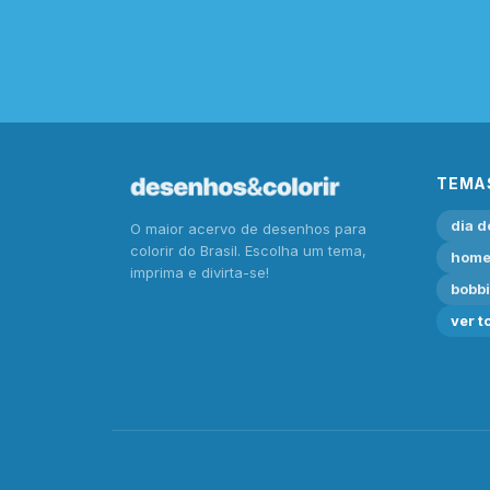
TEMA
dia d
O maior acervo de desenhos para
colorir do Brasil. Escolha um tema,
home
imprima e divirta-se!
bobb
ver t