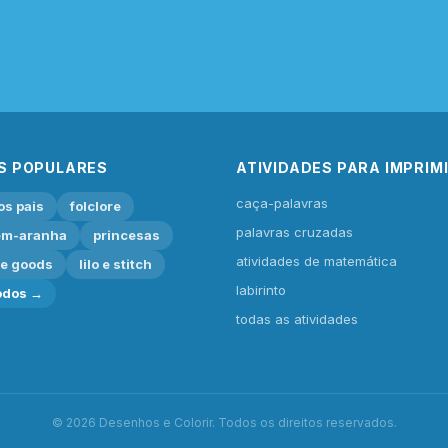
S POPULARES
ATIVIDADES PARA IMPRIM
caça-palavras
os pais
folclore
palavras cruzadas
m-aranha
princesas
atividades de matemática
ie goods
lilo e stitch
labirinto
odos →
todas as atividades
© 2026 Desenhos e Colorir. Todos os direitos reservados.