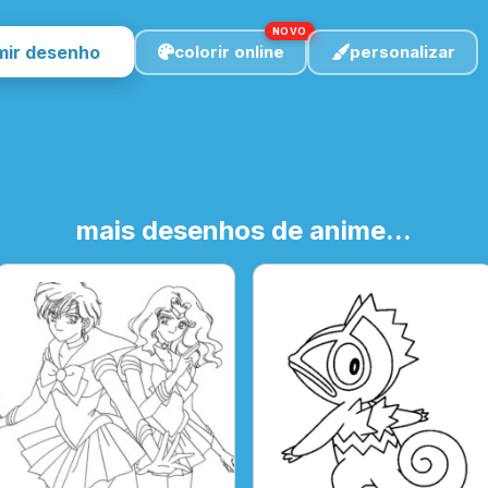
NOVO
mir desenho
colorir online
personalizar
mais desenhos de anime...