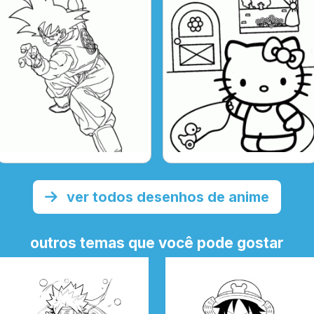
ver todos desenhos de anime
outros temas que você pode gostar