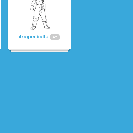
dragon ball z
42