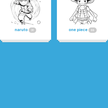
naruto
one piece
31
55