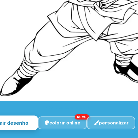
clique para imprimir
NOVO
mir desenho
colorir online
personalizar