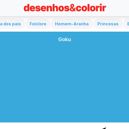
a dos pais
Folclore
Homem-Aranha
Princesas
Goku