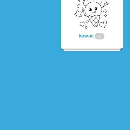
kawaii
85