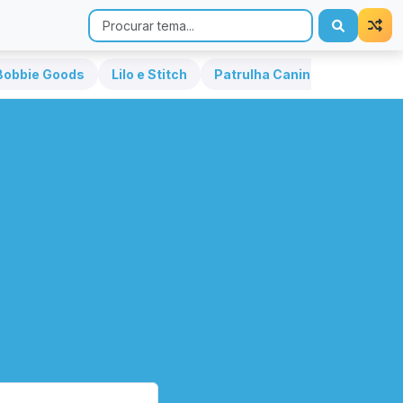
Bobbie Goods
Lilo e Stitch
Patrulha Canina
Hello Kit