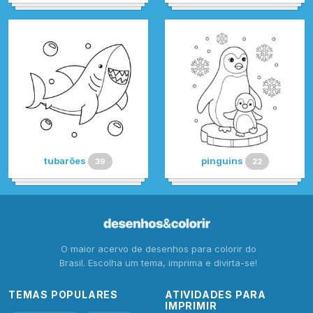
tubarões
pinguins
39
22
O maior acervo de desenhos para colorir do
Brasil. Escolha um tema, imprima e divirta-se!
TEMAS POPULARES
ATIVIDADES PARA
IMPRIMIR