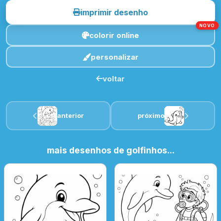
imprimir desenho
NOVO
colorir online
personalizar
voltar
anterior
próximo
mais desenhos de golfinhos...