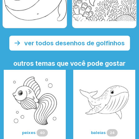
ver todos desenhos de golfinhos
outros temas que você pode gostar
peixes
baleias
40
24