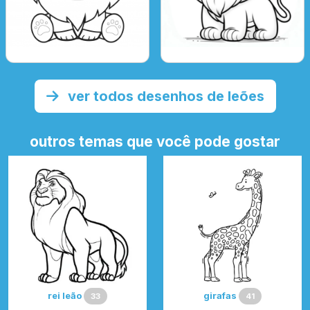
ver todos desenhos de leões
outros temas que você pode gostar
rei leão
girafas
33
41