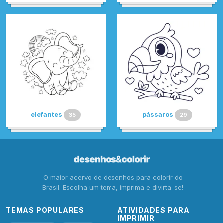
elefantes
pássaros
35
29
O maior acervo de desenhos para colorir do
Brasil. Escolha um tema, imprima e divirta-se!
TEMAS POPULARES
ATIVIDADES PARA
IMPRIMIR