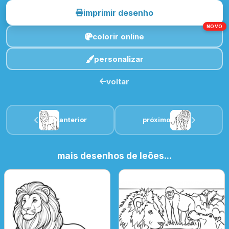
imprimir desenho
NOVO
colorir online
personalizar
voltar
anterior
próximo
mais desenhos de leões...