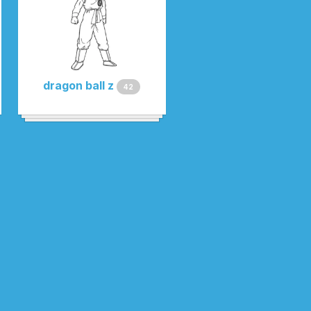
dragon ball z
42