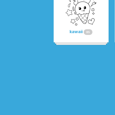
kawaii
85