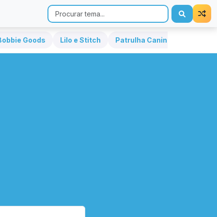
Bobbie Goods
Lilo e Stitch
Patrulha Canina
Hello Kit