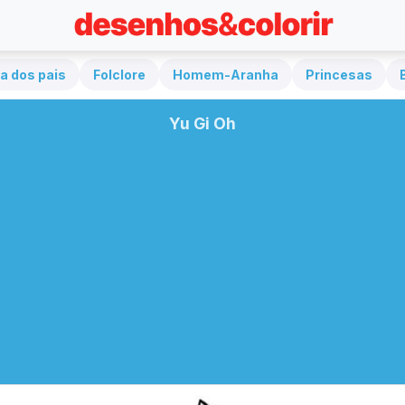
a dos pais
Folclore
Homem-Aranha
Princesas
Yu Gi Oh