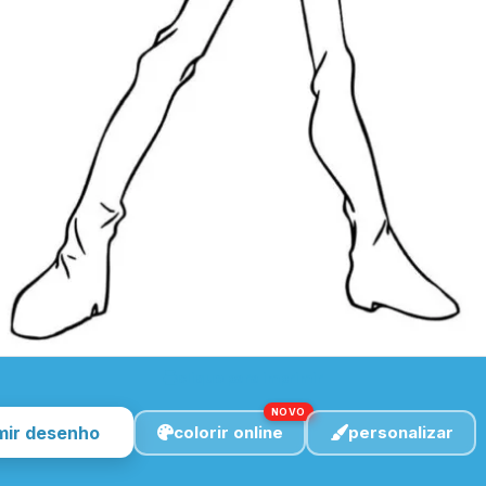
clique para imprimir
NOVO
mir desenho
colorir online
personalizar