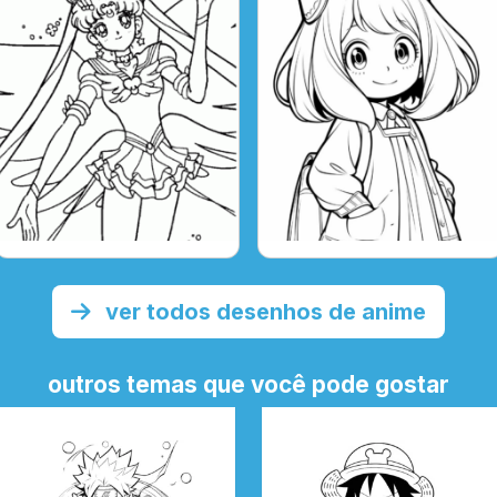
ver todos desenhos de anime
outros temas que você pode gostar