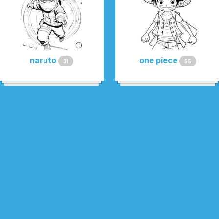
naruto
one piece
31
55