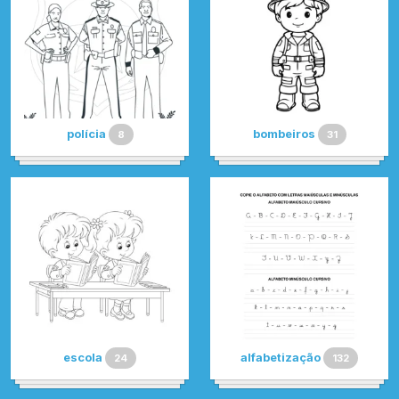
polícia
bombeiros
8
31
escola
alfabetização
24
132