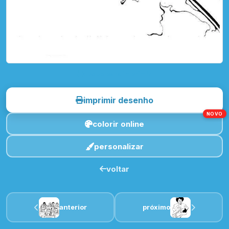
toque para imprimir
imprimir desenho
NOVO
colorir online
personalizar
voltar
anterior
próximo