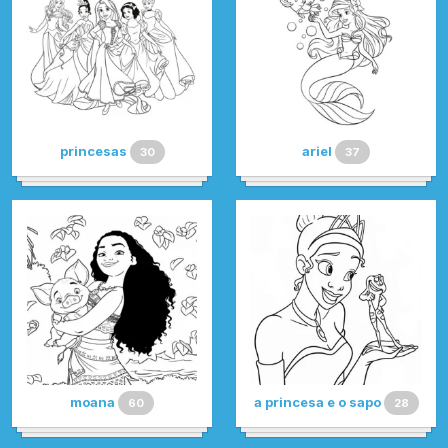
princesas
ariel
30
37
moana
a princesa e o sapo
60
28