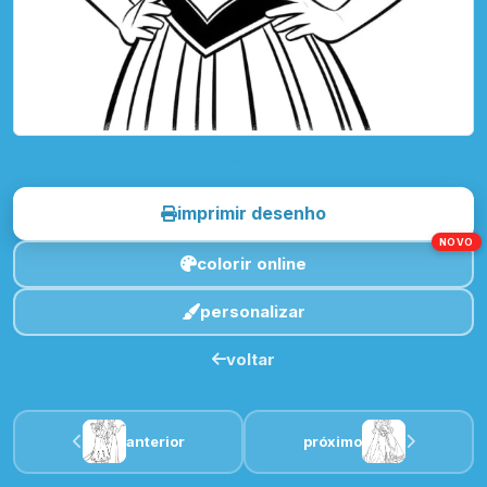
toque para imprimir
imprimir desenho
NOVO
colorir online
personalizar
voltar
anterior
próximo