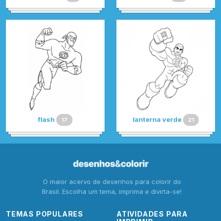
flash
lanterna verde
17
21
O maior acervo de desenhos para colorir do
Brasil. Escolha um tema, imprima e divirta-se!
TEMAS POPULARES
ATIVIDADES PARA