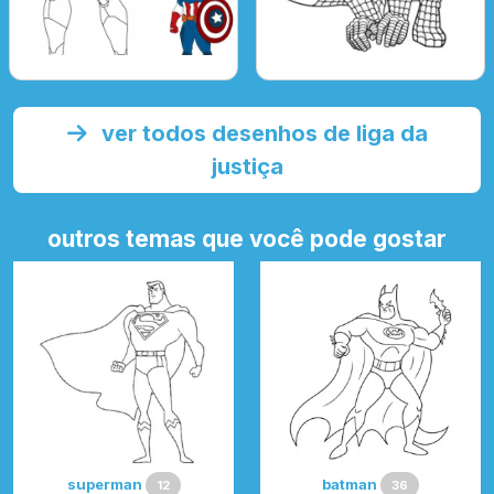
ver todos desenhos de liga da
justiça
outros temas que você pode gostar
superman
batman
12
36