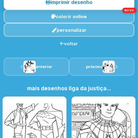
imprimir desenho
NOVO
colorir online
personalizar
voltar
anterior
próximo
mais desenhos liga da justiça...