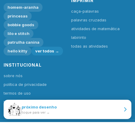
IMPRIMIR
homem-aranha
caça-palavras
princesas
palavras cruzadas
bobbie goods
atividades de matemática
lilo e stitch
labirinto
patrulha canina
todas as atividades
hello kitty
ver todos →
INSTITUCIONAL
sobre nós
política de privacidade
termos de uso
todas categorias
próximo desenho
toque para ver →
© 2026 Desenhos e Colorir. Todos os direitos reservados.