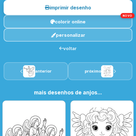
imprimir desenho
NOVO
colorir online
personalizar
voltar
anterior
próximo
mais desenhos de anjos...