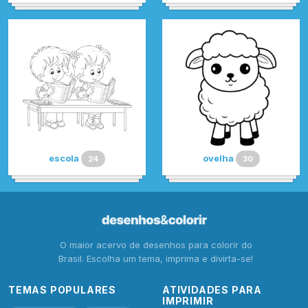
escola
ovelha
24
30
O maior acervo de desenhos para colorir do
Brasil. Escolha um tema, imprima e divirta-se!
TEMAS POPULARES
ATIVIDADES PARA
IMPRIMIR