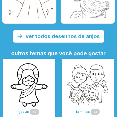
ver todos desenhos de anjos
outros temas que você pode gostar
jesus
famílias
77
43