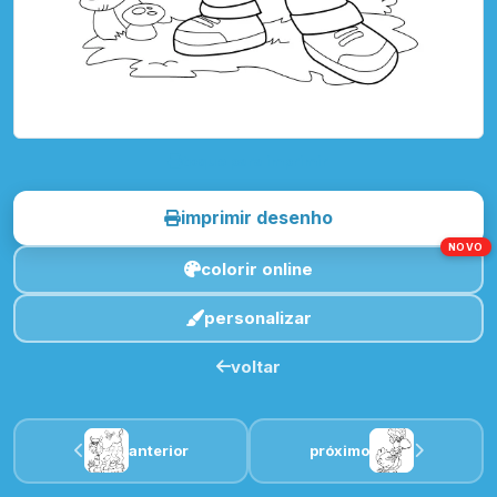
toque para imprimir
imprimir desenho
NOVO
colorir online
personalizar
voltar
anterior
próximo