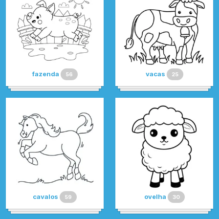
fazenda
vacas
56
25
cavalos
ovelha
59
30