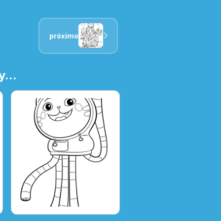
próximo
...