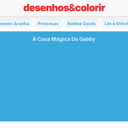
omem-Aranha
Princesas
Bobbie Goods
Lilo e Stitc
A Casa Mágica Da Gabby