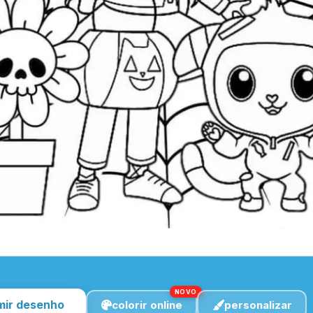
clique para imprimir
NOVO
mir desenho
colorir online
personalizar