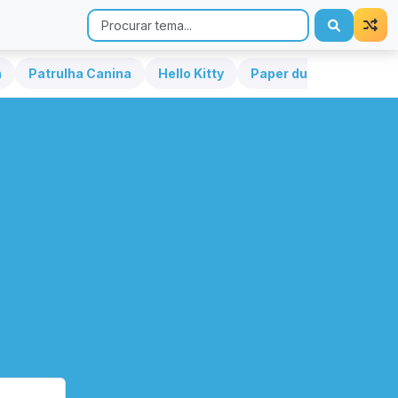
h
Patrulha Canina
Hello Kitty
Paper duck
Sonic