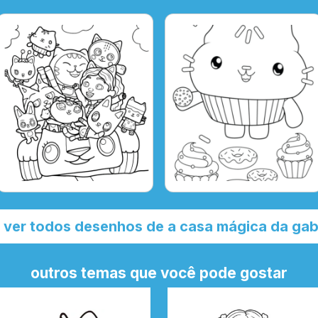
ver todos desenhos de a casa mágica da ga
outros temas que você pode gostar