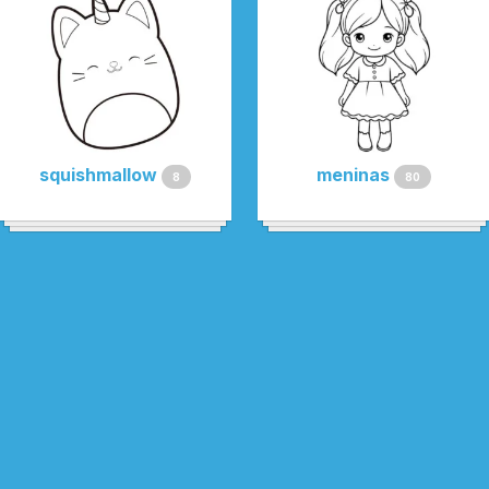
squishmallow
meninas
8
80