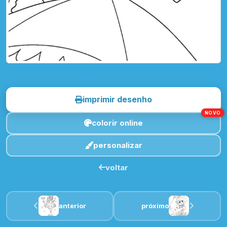
toque para imprimir
imprimir desenho
NOVO
colorir online
personalizar
voltar
anterior
próximo