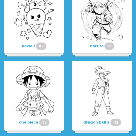
kawaii
naruto
85
31
one piece
dragon ball z
55
42