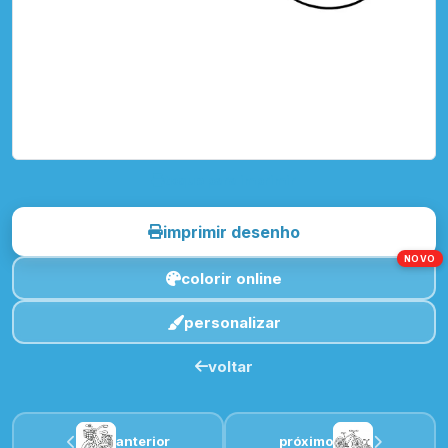
toque para imprimir
imprimir desenho
NOVO
colorir online
personalizar
voltar
anterior
próximo