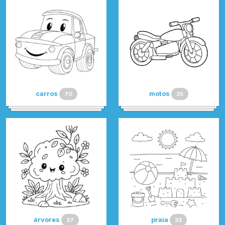
carros
motos
70
35
árvores
praia
37
32