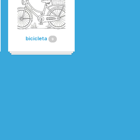
bicicleta
9