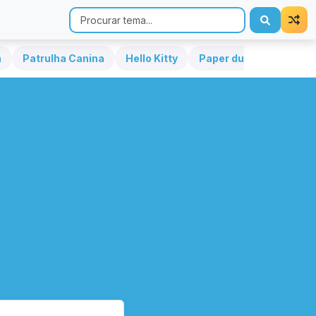
h
Patrulha Canina
Hello Kitty
Paper duck
Sonic