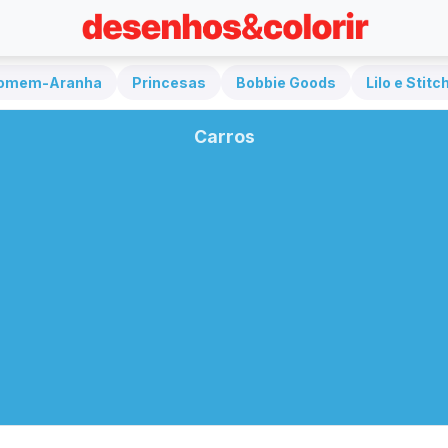
omem-Aranha
Princesas
Bobbie Goods
Lilo e Stitc
Carros