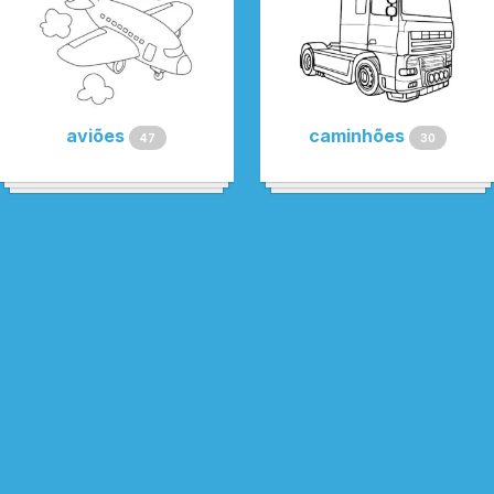
aviões
caminhões
47
30