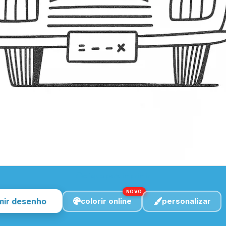
clique para imprimir
NOVO
mir desenho
colorir online
personalizar