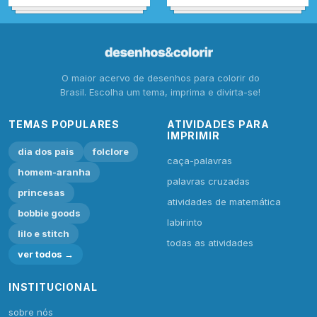
O maior acervo de desenhos para colorir do
Brasil. Escolha um tema, imprima e divirta-se!
TEMAS POPULARES
ATIVIDADES PARA
IMPRIMIR
dia dos pais
folclore
caça-palavras
homem-aranha
palavras cruzadas
princesas
atividades de matemática
bobbie goods
labirinto
lilo e stitch
todas as atividades
ver todos →
INSTITUCIONAL
sobre nós