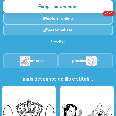
imprimir desenho
NOVO
colorir online
personalizar
voltar
anterior
próximo
mais desenhos de lilo e stitch...