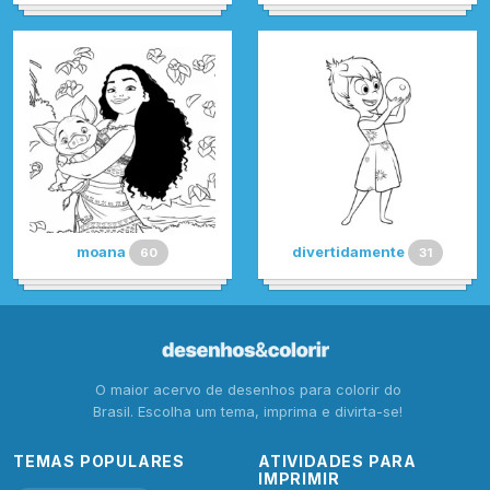
moana
divertidamente
60
31
O maior acervo de desenhos para colorir do
Brasil. Escolha um tema, imprima e divirta-se!
TEMAS POPULARES
ATIVIDADES PARA
IMPRIMIR