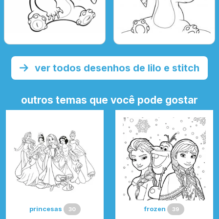
ver todos desenhos de lilo e stitch
outros temas que você pode gostar
princesas
frozen
30
39