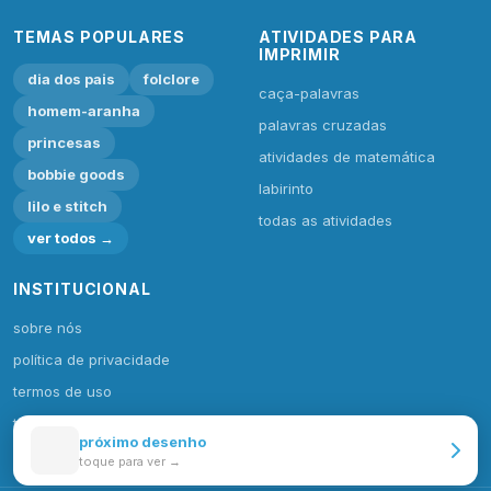
TEMAS POPULARES
ATIVIDADES PARA
IMPRIMIR
dia dos pais
folclore
caça-palavras
homem-aranha
palavras cruzadas
princesas
atividades de matemática
bobbie goods
labirinto
lilo e stitch
todas as atividades
ver todos →
INSTITUCIONAL
sobre nós
política de privacidade
termos de uso
todas categorias
próximo desenho
toque para ver →