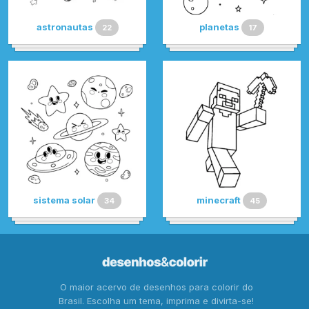
astronautas
planetas
22
17
sistema solar
minecraft
34
45
O maior acervo de desenhos para colorir do
Brasil. Escolha um tema, imprima e divirta-se!