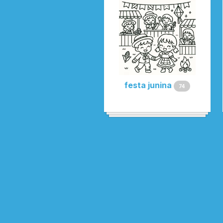
festa junina
74