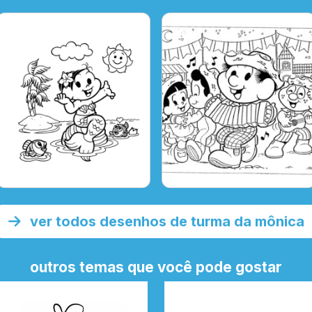
ver todos desenhos de turma da mônica
outros temas que você pode gostar