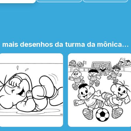
mais desenhos da turma da mônica...