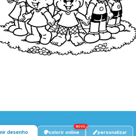
clique para imprimir
NOVO
mir desenho
colorir online
personalizar