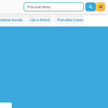
Bobbie Goods
Lilo e Stitch
Patrulha Canina
Hello Kit