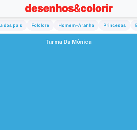
a dos pais
Folclore
Homem-Aranha
Princesas
Turma Da Mônica