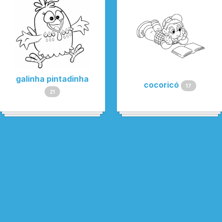
galinha pintadinha
cocoricó
17
21