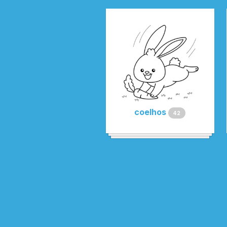
coelhos
42