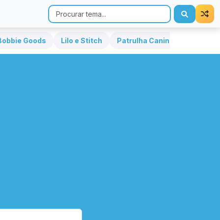
Bobbie Goods
Lilo e Stitch
Patrulha Canina
Hello Kit