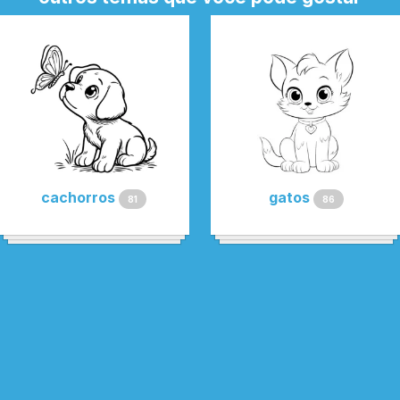
cachorros
gatos
81
86