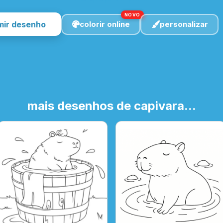
NOVO
mir desenho
colorir online
personalizar
mais desenhos de capivara...