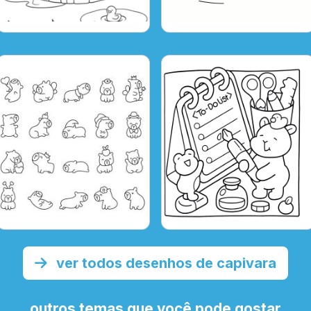
ver todos desenhos de capivara
outros temas que você pode gostar