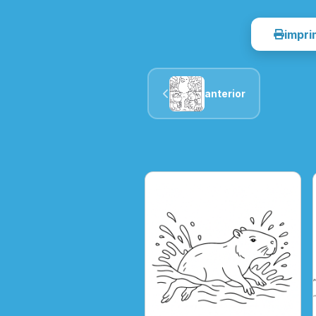
impri
anterior