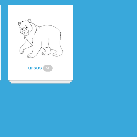
ursos
14