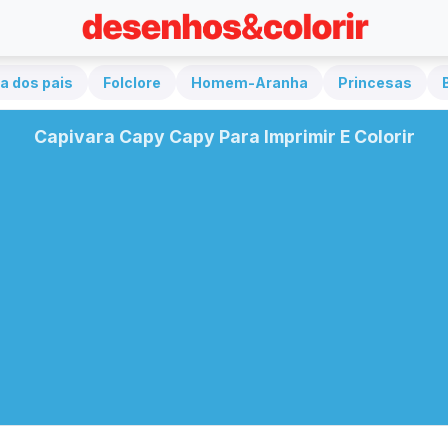
a dos pais
Folclore
Homem-Aranha
Princesas
Capivara Capy Capy Para Imprimir E Colorir