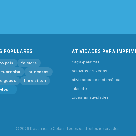
S POPULARES
ATIVIDADES PARA IMPRIM
caça-palavras
os pais
folclore
palavras cruzadas
m-aranha
princesas
atividades de matemática
ie goods
lilo e stitch
labirinto
odos →
todas as atividades
© 2026 Desenhos e Colorir. Todos os direitos reservados.