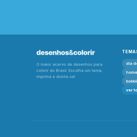
TEMA
dia d
O maior acervo de desenhos para
colorir do Brasil. Escolha um tema,
home
imprima e divirta-se!
bobb
ver t