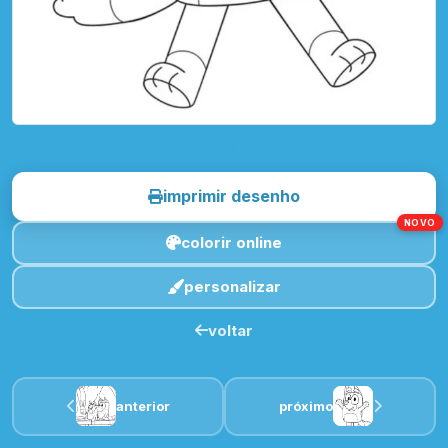
toque para imprimir
imprimir desenho
NOVO
colorir online
personalizar
voltar
anterior
próximo