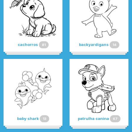
cachorros
backyardigans
81
14
baby shark
patrulha canina
13
67