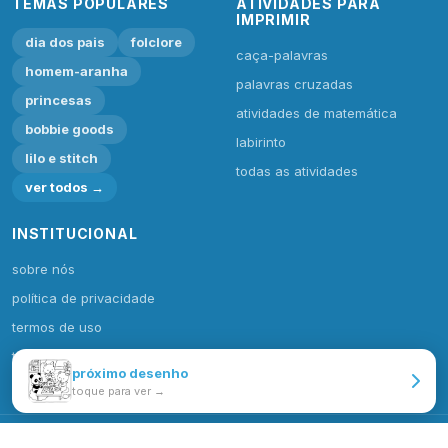
TEMAS POPULARES
ATIVIDADES PARA
IMPRIMIR
dia dos pais
folclore
caça-palavras
homem-aranha
palavras cruzadas
princesas
atividades de matemática
bobbie goods
labirinto
lilo e stitch
todas as atividades
ver todos →
INSTITUCIONAL
sobre nós
política de privacidade
termos de uso
todas categorias
próximo desenho
toque para ver →
© 2026 Desenhos e Colorir. Todos os direitos reservados.