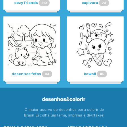
cozy friends
capivara
110
78
desenhos fofos
kawaii
94
85
O maior acervo de desenhos para colorir do
Brasil. Escolha um tema, imprima e divirta-se!