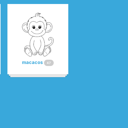
macacos
47