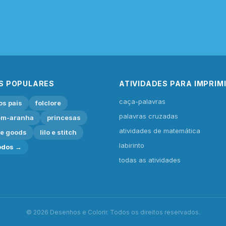
S POPULARES
ATIVIDADES PARA IMPRIM
caça-palavras
os pais
folclore
palavras cruzadas
m-aranha
princesas
atividades de matemática
ie goods
lilo e stitch
labirinto
odos →
todas as atividades
© 2026 Desenhos e Colorir. Todos os direitos reservados.