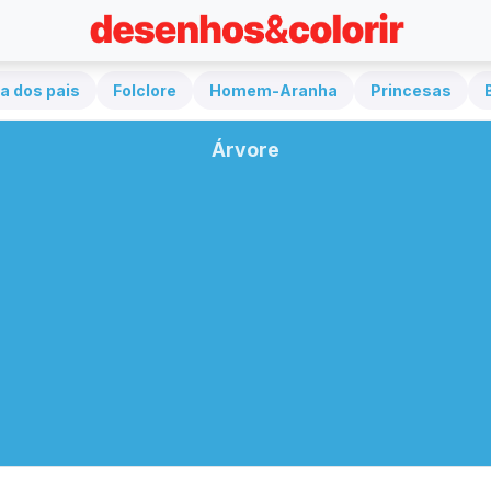
a dos pais
Folclore
Homem-Aranha
Princesas
Árvore