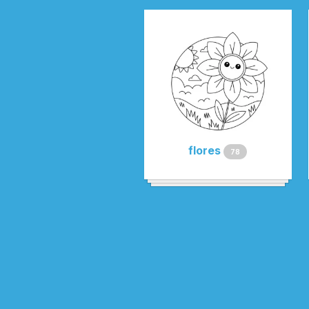
flores
78