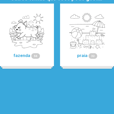
fazenda
praia
56
32