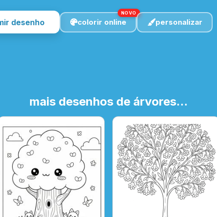
NOVO
mir desenho
colorir online
personalizar
mais desenhos de árvores...