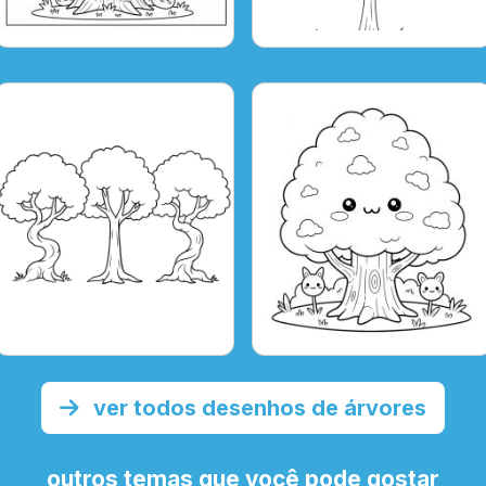
ver todos desenhos de árvores
outros temas que você pode gostar