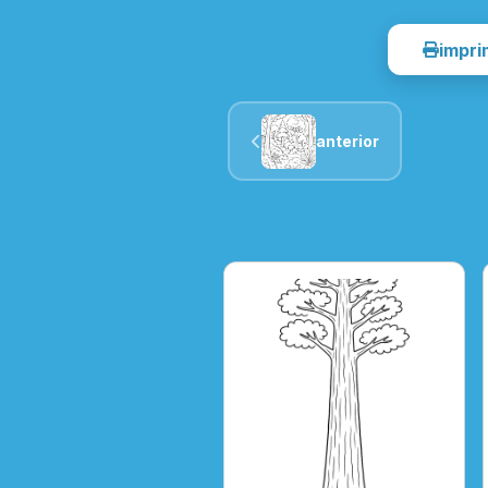
impri
anterior