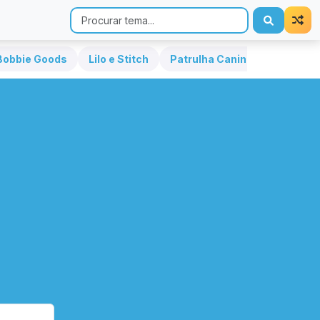
Bobbie Goods
Lilo e Stitch
Patrulha Canina
Hello Kit